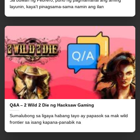
Sa buwan ng Pebrero, puno ng pagmamahal ang aming
layunin, kaya't pinagsama-sama namin ang ilan
Q&A – 2 Wild 2 Die ng Hacksaw Gaming
Sumalubong sa ligaya habang tayo ay papasok sa mak wild
frontier sa isang kapana-panabik na