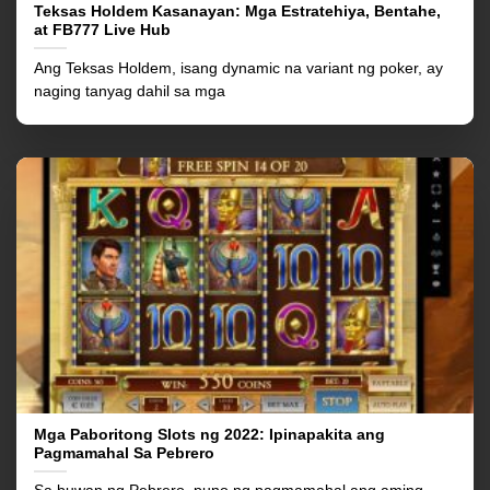
Teksas Holdem Kasanayan: Mga Estratehiya, Bentahe,
at FB777 Live Hub
Ang Teksas Holdem, isang dynamic na variant ng poker, ay
naging tanyag dahil sa mga
Mga Paboritong Slots ng 2022: Ipinapakita ang
Pagmamahal Sa Pebrero