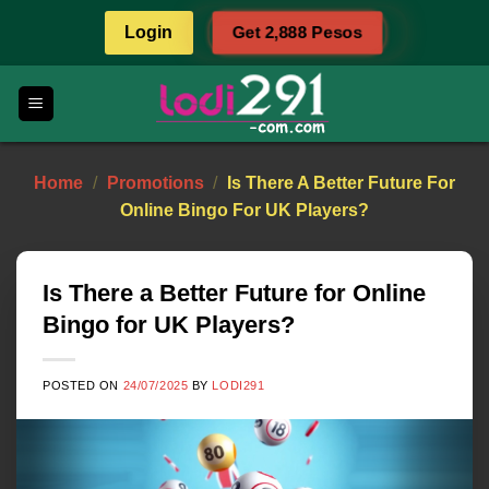
Skip
Get 2,888 Pesos
Login
to
content
Home
/
Promotions
/
Is There A Better Future For
Online Bingo For UK Players?
Is There a Better Future for Online
Bingo for UK Players?
POSTED ON
24/07/2025
BY
LODI291