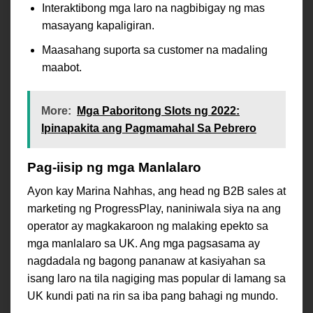
Interaktibong mga laro na nagbibigay ng mas
masayang kapaligiran.
Maasahang suporta sa customer na madaling
maabot.
More:
Mga Paboritong Slots ng 2022:
Ipinapakita ang Pagmamahal Sa Pebrero
Pag-iisip ng mga Manlalaro
Ayon kay Marina Nahhas, ang head ng B2B sales at
marketing ng ProgressPlay, naniniwala siya na ang
operator ay magkakaroon ng malaking epekto sa
mga manlalaro sa UK. Ang mga pagsasama ay
nagdadala ng bagong pananaw at kasiyahan sa
isang laro na tila nagiging mas popular di lamang sa
UK kundi pati na rin sa iba pang bahagi ng mundo.