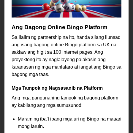
Ang Bagong Online Bingo Platform
Sa ilalim ng partnership na ito, handa silang ilunsad
ang isang bagong online Bingo platform sa UK na
saklaw ang higit sa 100 internet pages. Ang
proyektong ito ay naglalayong palakasin ang
karanasan ng mga manlalaro at iangat ang Bingo sa
bagong mga taas.
Mga Tampok ng Nagsasanib na Platform
Ang mga pangunahing tampok ng bagong platform
ay kabilang ang mga sumusunod:
Maraming iba’t ibang mga uri ng Bingo na maaari
mong laruin.