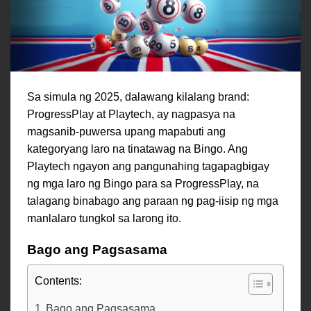
Sa simula ng 2025, dalawang kilalang brand:
ProgressPlay at Playtech, ay nagpasya na
magsanib-puwersa upang mapabuti ang
kategoryang laro na tinatawag na Bingo. Ang
Playtech ngayon ang pangunahing tagapagbigay
ng mga laro ng Bingo para sa ProgressPlay, na
talagang binabago ang paraan ng pag-iisip ng mga
manlalaro tungkol sa larong ito.
Bago ang Pagsasama
Contents:
Bago ang Pagsasama