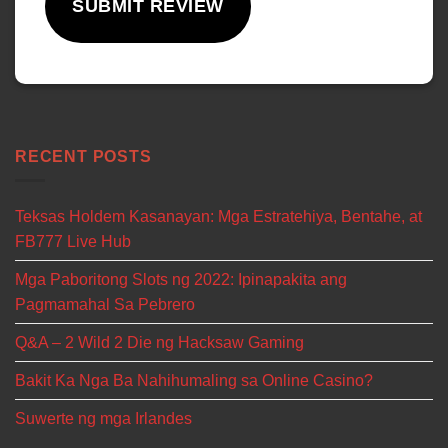
SUBMIT REVIEW
RECENT POSTS
Teksas Holdem Kasanayan: Mga Estratehiya, Bentahe, at
FB777 Live Hub
Mga Paboritong Slots ng 2022: Ipinapakita ang
Pagmamahal Sa Pebrero
Q&A – 2 Wild 2 Die ng Hacksaw Gaming
Bakit Ka Nga Ba Nahihumaling sa Online Casino?
Suwerte ng mga Irlandes