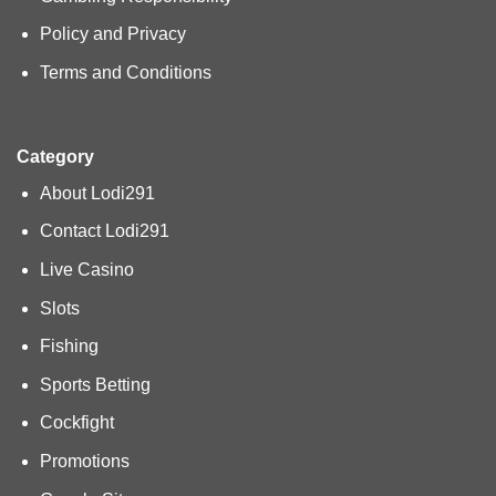
Policy and Privacy
Terms and Conditions
Category
About Lodi291
Contact Lodi291
Live Casino
Slots
Fishing
Sports Betting
Cockfight
Promotions