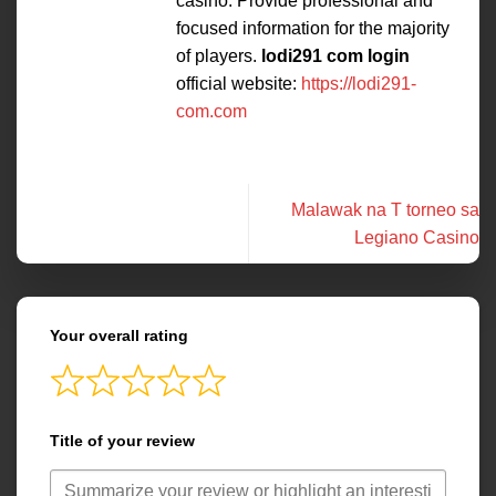
casino. Provide professional and
focused information for the majority
of players.
lodi291 com login
official website:
https://lodi291-
com.com
Malawak na T torneo sa
Legiano Casino
Your overall rating
Title of your review