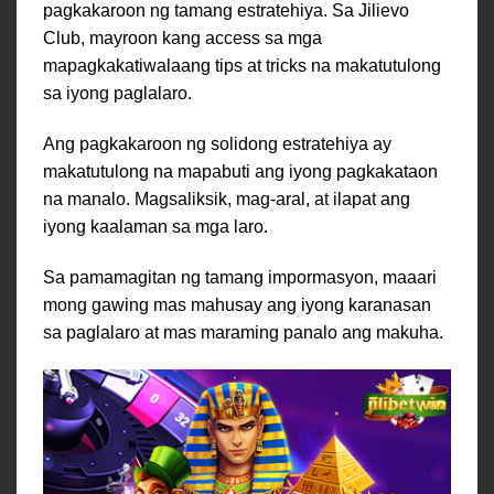
pagkakaroon ng tamang estratehiya. Sa Jilievo
Club, mayroon kang access sa mga
mapagkakatiwalaang tips at tricks na makatutulong
sa iyong paglalaro.
Ang pagkakaroon ng solidong estratehiya ay
makatutulong na mapabuti ang iyong pagkakataon
na manalo. Magsaliksik, mag-aral, at ilapat ang
iyong kaalaman sa mga laro.
Sa pamamagitan ng tamang impormasyon, maaari
mong gawing mas mahusay ang iyong karanasan
sa paglalaro at mas maraming panalo ang makuha.