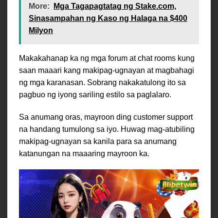
More:
Mga Tagapagtatag ng Stake.com,
Sinasampahan ng Kaso ng Halaga na $400
Milyon
Makakahanap ka ng mga forum at chat rooms kung
saan maaari kang makipag-ugnayan at magbahagi
ng mga karanasan. Sobrang nakakatulong ito sa
pagbuo ng iyong sariling estilo sa paglalaro.
Sa anumang oras, mayroon ding customer support
na handang tumulong sa iyo. Huwag mag-atubiling
makipag-ugnayan sa kanila para sa anumang
katanungan na maaaring mayroon ka.